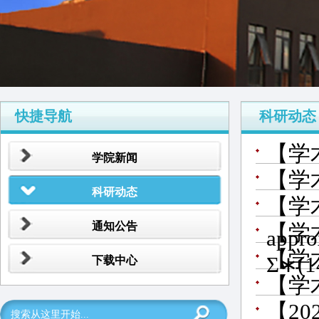
快捷导航
科研动态
【学
学院新闻
【学
科研动态
【学术报
通知公告
【学
appro
【学
Σ∗(
下载中心
【学
【2