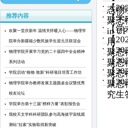
【2
态物
推荐内容
【学术报
聚态
【学
in UF
欢聚一堂庆新年 温情关怀暖人心——物理学
【2
用
院举办新疆籍少数民族学生迎元旦联谊会
【2
聚态
物理学院开展学习党的二十届四中全会精神
【2
聚态
系列活动
【2
聚态
学院启动“格物·致新”科研项目培育工作坊
【2
聚态
物理学院举办教师发展主题圆桌会议暨优秀
究生
校友论坛
学院举办第十三届“榜样力量”表彰报告会
我校天文学科科研团队参与高海拔宇宙线观
测站“拉索”实验取得新突破