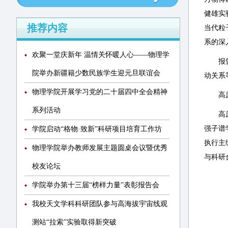
健雄实
推荐内容
当代粒
系的深
欢聚一堂庆新年 温情关怀暖人心——物理学
报
院举办新疆籍少数民族学生迎元旦联谊会
动关系
物理学院开展学习党的二十届四中全会精神
高
系列活动
高
强子谱
学院启动“格物·致新”科研项目培育工作坊
执行主
物理学院举办教师发展主题圆桌会议暨优秀
与科研
校友论坛
学院举办第十三届“榜样力量”表彰报告会
我校天文学科科研团队参与高海拔宇宙线观
测站“拉索”实验取得新突破