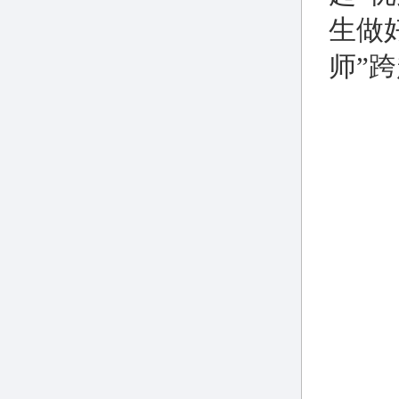
生做
师”